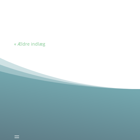
« Ældre indlæg
=