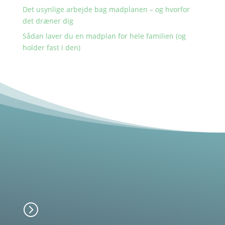
Det usynlige arbejde bag madplanen – og hvorfor
det dræner dig
Sådan laver du en madplan for hele familien (og
holder fast i den)
=